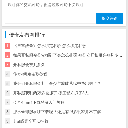
传奇发布网排行
1
《皇室战争》怎么绑定谷歌 怎么绑定谷歌
2
如果开私服被公安抓到了会怎么处罚 被公安开私服会被判多久抓到了 会怎么处罚
3
开私服会被判多久
4
传奇4绑定谷歌教程
5
我哥们开私服会判刑多少年就能从狱中放出来了？
6
开私服获利两万多被抓了 枣庄警方抓了3人
7
传奇4 mir4下载登录入门教程
8
那么全球服在哪下载呢？还是有很多玩家并不了解
9
升sf级完全可以挂着