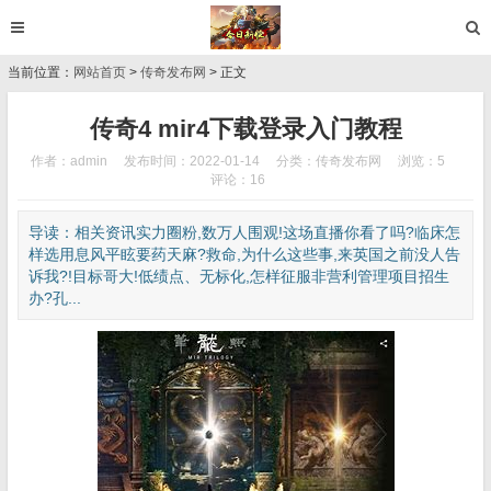
当前位置：
网站首页
>
传奇发布网
> 正文
传奇4 mir4下载登录入门教程
作者：admin
发布时间：2022-01-14
分类：
传奇发布网
浏览：5
评论：16
导读：相关资讯实力圈粉,数万人围观!这场直播你看了吗?临床怎
样选用息风平眩要药天麻?救命,为什么这些事,来英国之前没人告
诉我?!目标哥大!低绩点、无标化,怎样征服非营利管理项目招生
办?孔...