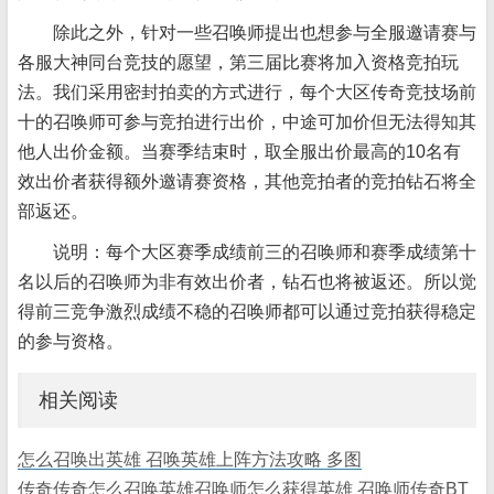
除此之外，针对一些召唤师提出也想参与全服邀请赛与
各服大神同台竞技的愿望，第三届比赛将加入资格竞拍玩
法。我们采用密封拍卖的方式进行，每个大区传奇竞技场前
十的召唤师可参与竞拍进行出价，中途可加价但无法得知其
他人出价金额。当赛季结束时，取全服出价最高的10名有
效出价者获得额外邀请赛资格，其他竞拍者的竞拍钻石将全
部返还。
说明：每个大区赛季成绩前三的召唤师和赛季成绩第十
名以后的召唤师为非有效出价者，钻石也将被返还。所以觉
得前三竞争激烈成绩不稳的召唤师都可以通过竞拍获得稳定
的参与资格。
相关阅读
怎么召唤出英雄 召唤英雄上阵方法攻略 多图
传奇传奇怎么召唤英雄召唤师怎么获得英雄 召唤师传奇BT