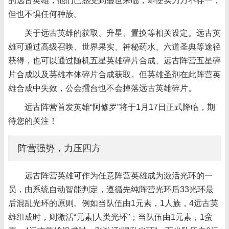
的远古英雄，他们已感受到盛世来临，即使实力万不存一，
但也不惧任何种族。
关于远古英雄的获取、升星、置换等相关设定。远古英
雄可通过高级召唤、世界果实、神秘药水、六道圣典等途径
获得，也可以通过随机五星英雄碎片合成、远古阵营五星碎
片合成以及英雄本体碎片合成获取。但英雄圣剂在此阵营英
雄合成中失效，公会擂台也不会掉落远古英雄碎片。
远古阵营首发英雄“阿修罗”将于1月17日正式降临，期
待您的关注！
阵营强势，力压四方
远古阵营英雄可作为任意阵营英雄成为激活光环的一
员，由系统自动智能判定，遵循先纯阵营光环后33光环最
后混乱光环的原则。例如当队伍由1元素，1人族，4远古英
雄组成时，则激活“元素|人类光环”；当队伍由1元素，1蛮