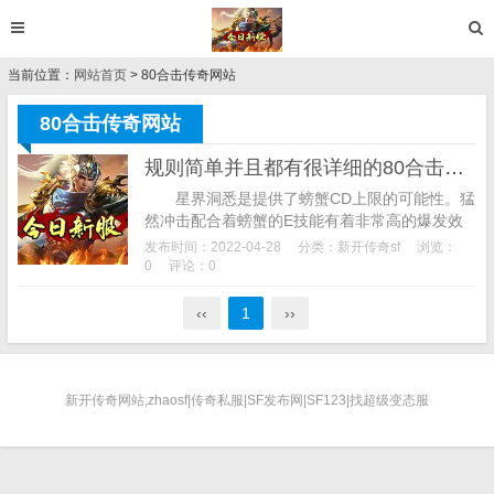
当前位置：
网站首页
> 80合击传奇网站
80合击传奇网站
规则简单并且都有很详细的80合击传奇网站见解
星界洞悉是提供了螃蟹CD上限的可能性。猛
然冲击配合着螃蟹的E技能有着非常高的爆发效
果，将其击倒后会出现一定概率得到天魔神甲.传
发布时间：2022-04-28
分类：
新开传奇sf
浏览：
奇私服发布网,很多职业角色玩家会选择使...
0
评论：0
‹‹
1
››
新开传奇网站,zhaosf|传奇私服|SF发布网|SF123|找超级变态服