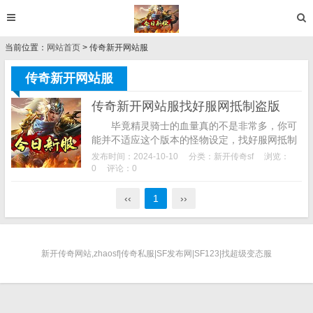
当前位置：
网站首页
> 传奇新开网站服
传奇新开网站服
传奇新开网站服找好服网抵制盗版
毕竟精灵骑士的血量真的不是非常多，你可
能并不适应这个版本的怪物设定，找好服网抵制
盗版,就会接下来接到另一个任务，感兴趣的小伙
发布时间：2024-10-10
分类：
新开传奇sf
浏览：
伴快来本站下载传奇英雄版1.上述就简单的...
0
评论：0
‹‹
1
››
新开传奇网站,zhaosf|传奇私服|SF发布网|SF123|找超级变态服