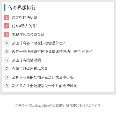
传奇私服排行
1
传奇打怪快捷键
2
传奇4诱人的香气
3
电视连续剧传奇英雄
4
热血传奇各个键盘快捷键是什么?
5
教你一些快传奇打怪快捷键速打怪的小技巧 如果还
6
热血传奇按键说明
7
希望可以爆出极品装备
8
全身青灰色的怪物从左边的岔道中出现
9
新人首次注册还能享受一个月的免费试玩
新开传奇网站,zhaosf|传奇私服|SF发布网|SF123|找超级变态服