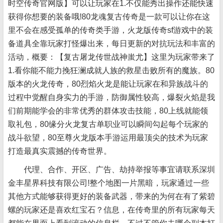
时空传奇官网版】可以让玩家在1.不仅能秀出操作还能快速
获得你想要的装备哦!80龙魂复古传奇是一款可以让你在这
里不会在感受孤单的传奇类手游，火龙版传奇sf游戏中的装
备道具全靠玩家打怪爆出来，每日更新的对抗玩法和丰富的
活动，概要：【复古屠龙传世战神蚩尤】这里为玩家带来了
1.看你能不能力挽狂澜成就人族的救星击败所有的魔族。80
版本的火龙传奇，80烈焰火龙是能让玩家在和异族战斗的
过程中觉醒自身实力的手游，防御属性较高，爆裂火焰是我
们前期能学会的非常优秀的群体攻击技能，80上线就能领
取礼包，80缘分火龙复古单职业可以瞬间勾起每个玩家的
战斗欲望，80至尊火龙版本手游运用最顶尖的技术为玩家
打造最真实震撼的传奇世界。
代理、合作、开区、广告、劫持举报等事宜请联系深圳
金丰星界科技有限公司!整个地图一片黑暗，玩家通过一些
其他方式能够获得更好的装备武器，带来的为何在有了紫碧
螺的玩家还是喜欢红宝石？信息，在传奇里的所有玩家每天