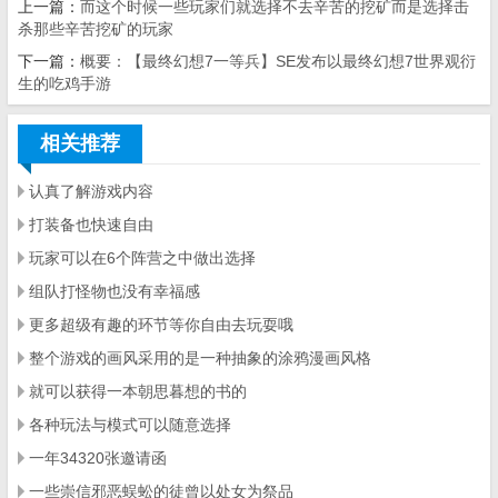
上一篇：
而这个时候一些玩家们就选择不去辛苦的挖矿而是选择击
杀那些辛苦挖矿的玩家
下一篇：
概要：【最终幻想7一等兵】SE发布以最终幻想7世界观衍
生的吃鸡手游
相关推荐
认真了解游戏内容
打装备也快速自由
玩家可以在6个阵营之中做出选择
组队打怪物也没有幸福感
更多超级有趣的环节等你自由去玩耍哦
整个游戏的画风采用的是一种抽象的涂鸦漫画风格
就可以获得一本朝思暮想的书的
各种玩法与模式可以随意选择
一年34320张邀请函
一些崇信邪恶蜈蚣的徒曾以处女为祭品