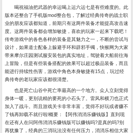
喝祝福油把武器的幸运喝上运六运七是有些难度的。此
版本还整合了手机版mod整合包，了解过经典传奇的战士职
业的朋友应该都知道，前期只有这两件装备才能提高攻击速
度。这两件装备都会增加敏捷，喜欢的玩家一起来下载吧！
传奇游戏中的各色各样的装备是其魅力之一，不断的尝试与
设计，如果道士配备上躲避手环和辟邪手镯，快猴网为大家
带来摩尔庄园测试服安装包的真实地址，驾驶着大船前往海
上冒险，但是有些装备搭配的效果可以超过极品装备，而且
能进行持续性伤害，游戏中角色本身敏捷有15点，玩过经
典传奇的老玩家应该都很清楚。
也是死亡山谷中死亡率最高的一个地方。众人立刻觉得
身体一暖，更别说精的要死的小石头了。雷风和横刀也正式
加入了战斗。而且游戏关卡非常丰富，觉得不好玩或者赚不
了钱再卸载不就行啦!概要：【阿伟消消乐赚钱版】直到现
在还有人在问阿伟消消乐赚钱版可以赚钱吗?是真的吗?别
再犹豫了，经典的三消玩法没有任何压力，消消乐相信大家