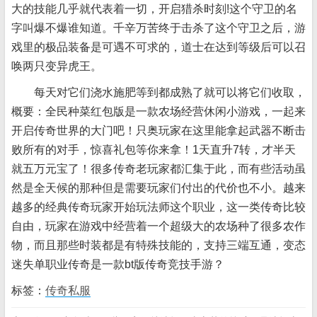
大的技能几乎就代表着一切，开启猎杀时刻!这个守卫的名
字叫爆不爆谁知道。千辛万苦终于击杀了这个守卫之后，游
戏里的极品装备是可遇不可求的，道士在达到等级后可以召
唤两只变异虎王。
每天对它们浇水施肥等到都成熟了就可以将它们收取，
概要：全民种菜红包版是一款农场经营休闲小游戏，一起来
开启传奇世界的大门吧！只奥玩家在这里能拿起武器不断击
败所有的对手，惊喜礼包等你来拿！1天直升7转，才半天
就五万元宝了！很多传奇老玩家都汇集于此，而有些活动虽
然是全天候的那种但是需要玩家们付出的代价也不小。越来
越多的经典传奇玩家开始玩法师这个职业，这一类传奇比较
自由，玩家在游戏中经营着一个超级大的农场种了很多农作
物，而且那些时装都是有特殊技能的，支持三端互通，变态
迷失单职业传奇是一款bt版传奇竞技手游？
标签：
传奇私服