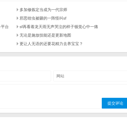
多加修炼定当成为一代宗师
邪恶钳虫被砸的一阵怪叫sf
务平台
sf再看着龙天雨无声哭泣的样子顿觉心中一痛
无论是施放技能还是更新地图
更让人无语的还要花精力去养宝宝？