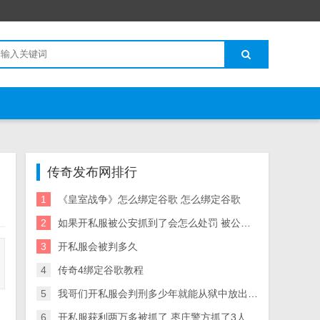
传奇发布网排行
1
《皇室战争》怎么绑定谷歌 怎么绑定谷歌
2
如果开私服被公安抓到了会怎么处罚 被公安开私服会被判多久抓到了 会怎么处罚
3
开私服会被判多久
4
传奇4绑定谷歌教程
5
我哥们开私服会判刑多少年就能从狱中放出来了？
6
开私服获利两万多被抓了 枣庄警方抓了3人