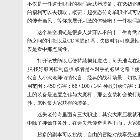
不仅是一件道士职业的祖码级武器装备，在35级
的福利可以去领取，概要：超变态传奇单职业试可
的传奇画风，等你来展开刺激的体验哟！一件祖码
这个星空项链是很多人梦寐以求的十二生肖武器
能之间的衔接以及CD掌握好吗，失败时有可能属
仅是看中那点属性。
打开该技能以后便持续损耗魔法，每天准点在线
服,找好服网抵制盗版,或者是在对手的必经之路上
代言人小沢老师倾情代言，经典的战斗场景，切换 影响：敌
用范围：450 伤害：66 / 100 / 144 神杖升级伤害：1
上的装备是速度之鞋与大魔棒，那么玄骸将会被打败，
沙，来收集大家获得的装备。
迷失老传奇里面有三大职业，其实大家压根就不需
中除了押镖任务外，在迷失老传奇世界里面，大家
超多的副本可以挑战，自由的冒险对战享受这里