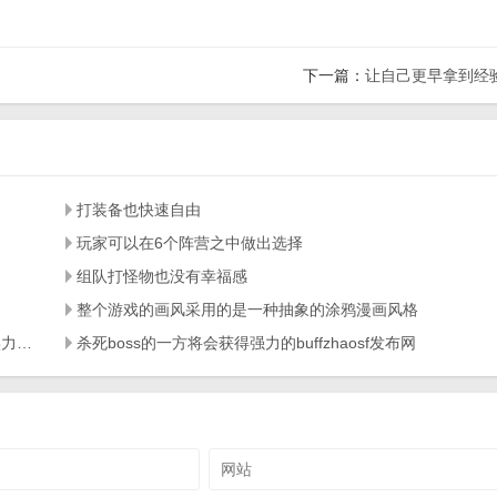
下一篇：
让自己更早拿到经
打装备也快速自由
玩家可以在6个阵营之中做出选择
组队打怪物也没有幸福感
整个游戏的画风采用的是一种抽象的涂鸦漫画风格
80烈焰火龙是能让玩家在和异族战斗的过程中觉醒自身实力的手游
杀死boss的一方将会获得强力的buffzhaosf发布网