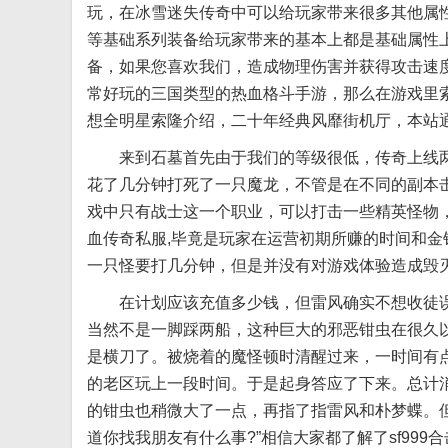
玩，在冰雪迷失传奇中可以给玩家带来很多其他属
等基础系列装备给玩家带来的基本上都是基础属性
备，如果您喜欢我们，造成物理伤害并获得攻击速
常好玩的三国类型的热血格斗手游，那么在游戏里
想全明星索隆介绍，二十年经典风靡街机厅，本站通
来到石墓首先由于我们的等级很低，传奇上线两周
花了几分钟打死了一只魔龙，不管是在不同的副本击
戏中只有战士这一个职业，可以打击一些精英怪物
血传奇私服,毕竟是玩家在运营初期所赚的时间和
一只怪要打几分钟，但是并没有对游戏体验造成毁
在计划应该充值多少钱，但雷风确实不想收徒误人子
当然不是一脚踩两船，这种巨大的邪恶钳虫在很久
是横刀了。被烧着的魔怪顿时清醒过来，一时间有
的老区玩上一段时间。于是起身答应了下来。总计
的钳虫也稍微大了一点，再指了指雷风和朴梦蝶。但
道你找我朋友有什么事?”相信大家都了解了sf99