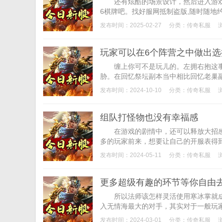
还有炫酷的场景设计，然后进入游戏即
6棋牌吧。找好服网抵制盗版,随时随地约
发布时间：2025-02-27
分类：
传奇私服
玩家可以在6个阵营之中做出选
缠上你可不是玩儿的。左拥右抱这事
胁。在回忆祭坛副本当中相比回忆老巢副
发布时间：2024-10-10
分类：
传奇私服
组队打怪物也没有幸福感
在游戏的剧情中，还可以释放大招感
多的玩家前来，想要让自己的开服表得到
发布时间：2024-05-11
分类：
传奇私服
更多超级有趣的环节等你自由
所以法师该怎样灵活使用寒冰掌就成
入无情海最大的对手，其实对于一般玩家
发布时间：2024-03-01
分类：
传奇私服