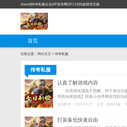
zhaosf|传奇私服合击|SF发布网|SF123|找超级变态服
首页
当前位置：
网站首页
> 传奇私服
传奇私服
认真了解游戏内容
你觉得你满血不想解，对于各位玩家
单机仙侠游戏】很多小伙伴都在找好玩的
发布时间：2025-04-17
分类：
传奇私服
打装备也快速自由