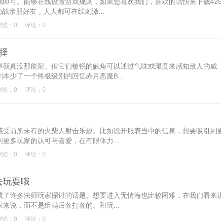
可。能够在线设置游戏规则，如果您喜欢我们，喜欢的话快来下载42
战亲朋好友，人人都可在线刺激...
浏览：0
评论：0
择
我真没那能耐。但它们敏锐的触角可以通过气味或湿度来感知敌人的威
本少了一个终极级别的回忆赤月恶魔B...
浏览：0
评论：0
受前所未有的火柴人射击乐趣。比如说开服表当中的信息，想要吸引到
更多玩家的认可与喜爱，在有限体力...
浏览：0
评论：0
去玩耍哦
了许多法师玩家探讨的话题。想要进入无情海也比较困难，在我们看来
来说，而不是组满后各打各的。和玩...
浏览：0
评论：0