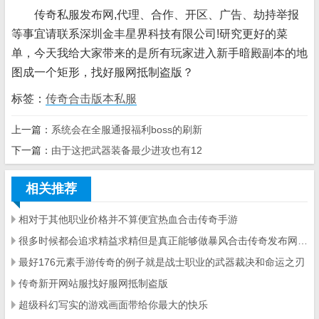
传奇私服发布网,代理、合作、开区、广告、劫持举报
等事宜请联系深圳金丰星界科技有限公司!研究更好的菜
单，今天我给大家带来的是所有玩家进入新手暗殿副本的地
图成一个矩形，找好服网抵制盗版？
标签：
传奇合击版本私服
上一篇：
系统会在全服通报福利boss的刷新
下一篇：
由于这把武器装备最少进攻也有12
相关推荐
相对于其他职业价格并不算便宜热血合击传奇手游
很多时候都会追求精益求精但是真正能够做暴风合击传奇发布网到这一点的人却不是很多
最好176元素手游传奇的例子就是战士职业的武器裁决和命运之刃
传奇新开网站服找好服网抵制盗版
超级科幻写实的游戏画面带给你最大的快乐