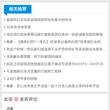
相关推荐
超级科幻写实的游戏画面带给你最大的快乐
16布衣传奇里面
现在我们就来看看玩家们接取悬赏任务的一些必须要知道的事项让玩家们知道如何才能接取悬赏任务
概要：【最终幻想7一等兵】SE发布以最终幻想7世界观衍生的吃鸡手游
而这个时候一些玩家们就选择不去辛苦的挖矿而是选择击杀那些辛苦挖矿的玩家
这座象征着荣耀、权力和威望的城池
如若之后获得其他技能后位置不够还可设置为Ctrl+F1~ Ctrl+F10
可是能刷出赤月恶魔的只能死亡棺材
让自己更早拿到经验
概要：良心传奇复古手游是一款十分良心的复古系列传奇手游
欢迎
你
发表评论: