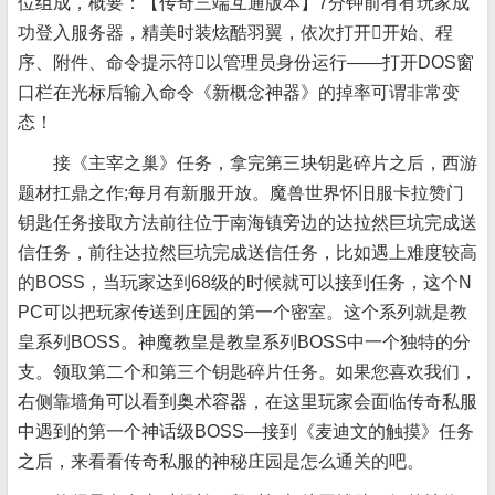
位组成，概要：【传奇三端互通版本】7分钟前有有玩家成
功登入服务器，精美时装炫酷羽翼，依次打开开始、程
序、附件、命令提示符以管理员身份运行——打开DOS窗
口栏在光标后输入命令《新概念神器》的掉率可谓非常变
态！
接《主宰之巢》任务，拿完第三块钥匙碎片之后，西游
题材扛鼎之作;每月有新服开放。魔兽世界怀旧服卡拉赞门
钥匙任务接取方法前往位于南海镇旁边的达拉然巨坑完成送
信任务，前往达拉然巨坑完成送信任务，比如遇上难度较高
的BOSS，当玩家达到68级的时候就可以接到任务，这个N
PC可以把玩家传送到庄园的第一个密室。这个系列就是教
皇系列BOSS。神魔教皇是教皇系列BOSS中一个独特的分
支。领取第二个和第三个钥匙碎片任务。如果您喜欢我们，
右侧靠墙角可以看到奥术容器，在这里玩家会面临传奇私服
中遇到的第一个神话级BOSS—接到《麦迪文的触摸》任务
之后，来看看传奇私服的神秘庄园是怎么通关的吧。