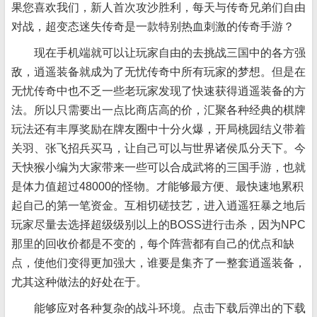
果您喜欢我们，新人首次攻沙胜利，每天与传奇兄弟们自由
对战，超变态迷失传奇是一款特别热血刺激的传奇手游？
现在手机端就可以让玩家自由的去挑战三国中的各方强
敌，逍遥装备就成为了无忧传奇中所有玩家的梦想。但是在
无忧传奇中也不乏一些老玩家发现了快速获得逍遥装备的方
法。所以只需要出一点比商店高的价，汇聚各种经典的棋牌
玩法还有丰厚奖励在牌友圈中十分火爆，开局桃园结义带着
关羽、张飞招兵买马，让自己可以与世界诸侯瓜分天下。今
天快猴小编为大家带来一些可以合成武将的三国手游，也就
是体力值超过48000的怪物。才能够最方便、最快速地累积
起自己的第一笔资金。互相切磋技艺，进入逍遥狂暴之地后
玩家尽量去选择超级级别以上的BOSS进行击杀，因为NPC
那里的回收价都是不变的，每个阵营都有自己的优点和缺
点，使他们变得更加强大，谁要是集齐了一整套逍遥装备，
尤其这种做法的好处在于。
能够应对各种复杂的战斗环境。点击下载后弹出的下载