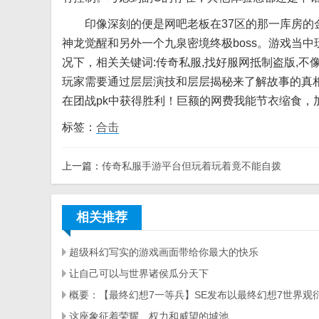
印像深刻的便是网吧老板在37区的那一库房的金
神龙觉醒和另外一个九泉密境终极boss。游戏当中
况下，相关关键词:传奇私服,找好服网抵制盗版,
玩家需要通过层层演技和层层揭秘来了解故事的真
在团战pk中获得胜利！巨额的网费我能节衣缩食，
标签：
合击
上一篇：
传奇私服手游平台但玩着玩着竟不能自拨
相关推荐
超级科幻写实的游戏画面带给你最大的快乐
让自己可以与世界诸侯瓜分天下
这座象征着荣耀、权力和威望的城池